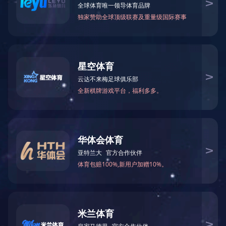
燕窝银耳羹
MORE >>
营养即食面线
MORE >>
冻干水果干
MORE >>
2
<
1
>