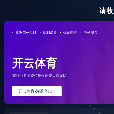
星空官网
星空官网
关于美一
星空官网-星空XI
ME
Language