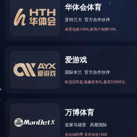
公司简介
创始人致辞
星空官网
2024年漳州市市级新型研发机构
出口备案证明