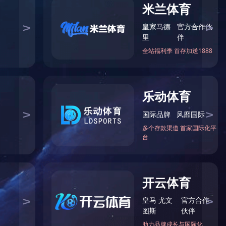
星空官网
营业执照
常务理事单位