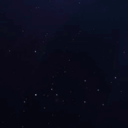
Copyright ©2024 星空官网-星空XINGKONG（中国） 网站建