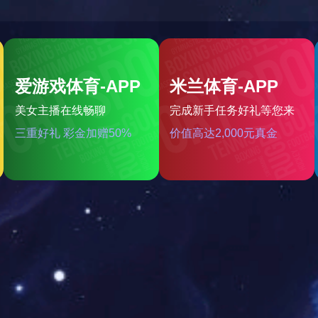
2025-08-06
查看更多
星空官网-星空XINGKONG（中国） 全资子公司
幼儿谷类辅助食品（GB 10769）审核
2023-12-29
星空官网-星空XINGKONG（中国） 全资子公司--漳州美莱生物科技有限
核。
查看更多
星空官网-星空XINGKONG（中国） 参加2023