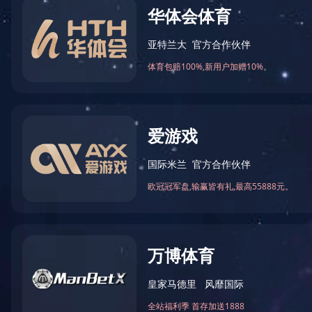
星空官网
媒体视角