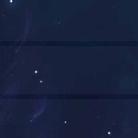
星空官网-星空XINGKONG（中国） 全资子公司--
0辅食营养补充品标准审核
2022-01-25
2022年1月21日。星空官网-星空XINGKONG（中国） 全资子公司--漳
充品标准审核，扬帆起航，婴幼儿辅食新高度。作为福建省婴幼儿食品标
规范化、专业化为中国宝宝创造更营养更健康的食品。欢迎新老朋友来我司OEM，咨
查看更多
福建省商务厅厅长黄河明赴美一食品调研工作