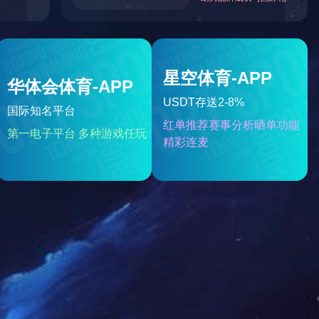
--漳州美莱生物科技有限公司一次性通过婴
公司一次性通过婴幼儿谷类辅助食品（GB 10769）审
第十二届（杭州）全球新电商博览会