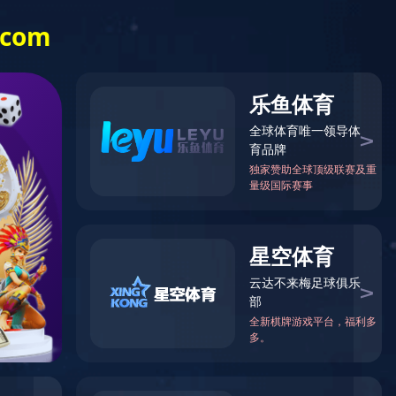
星空官网-星空XINGKONG（中国）