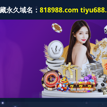
NGKONG（中国）
产品展示
星空官网
加入我们
+
冻干咖啡