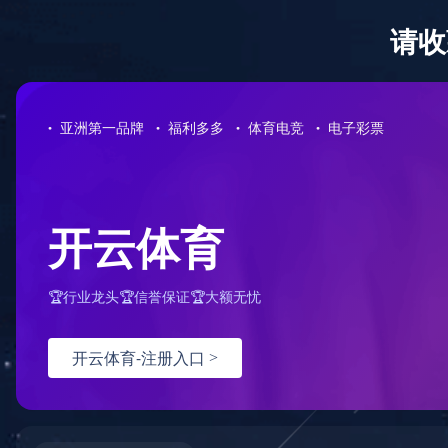
星空官网
星空官网
关于美一
星空官网-星空XI
Language
星空官网