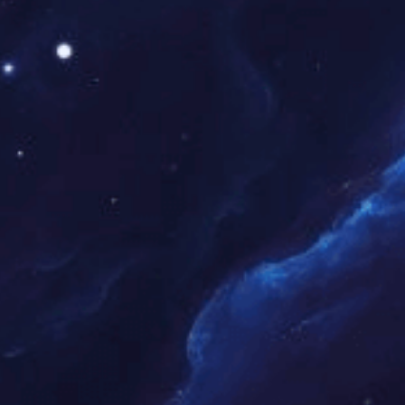
缤纷果蔬豆豆
羊奶奶酪球
留言咨询
小时内（工作日）与您联系。如果您需要任何其他服务，请拨打